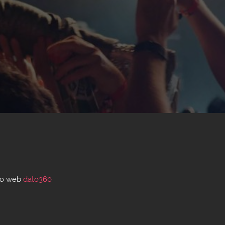
ño web
dato360